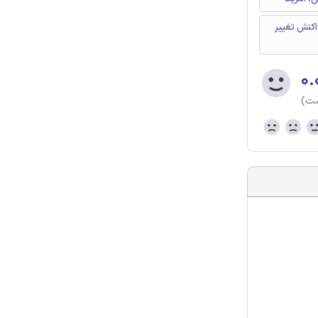
دهای غشایی (MR)، پالادیوم (PD) غشا، واکنش تغییر
۰.
ست)