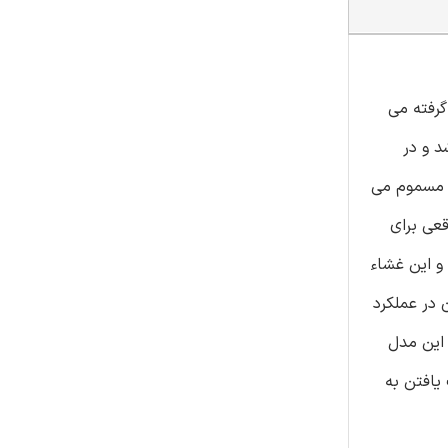
گرفته می
اشد و در
ه را مسموم می
شاء PD فوق تراوا در اندازه واقعی برای
به جایی آب گاز(WGS) استفاده شده است و این غشاء
 در عملکرد
از این مدل
 تحت بررسی ،توانایی دست یافتن به