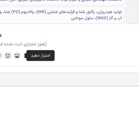
تولید هیدروژن، راکتور غشا و فرآین
آب و گاز (WGS)، سلول سوختی
۰
(هنوز امتیازی ثبت نشده ا