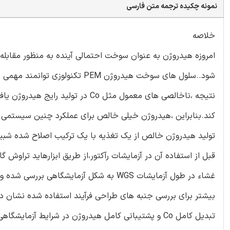
نمونه چکیده ترجمه متن فارسی
خلاصه
امروزه هیدروژن به عنوان سوخت احتمالی آینده به منظور مقابل
شود..سلول های سوخت هیدروژن PEM 
نتیجه ،ناخالصی های معمول مثل Co 
قبل از استفاده آن در آزمایشات رآکتور،از طریق ابزارهاید تراو
غشاء در طول آزمایشات WGS به شکل آزمایش
تبدیل کامل Co و پشتیبانی کامل هیدروژن در شرایط آزمایشگاهی واقعی وابسته به موارد بکار گرفته شده در کاربردهای صنعتی را دارد.