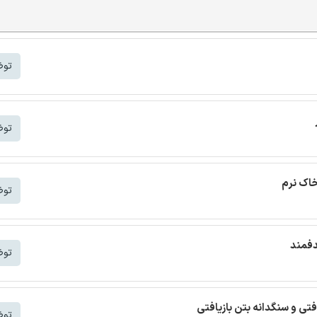
توض
توض
خاک نرم
توض
دفمند
توض
افتی و سنگدانه بتن بازیافتی
توض