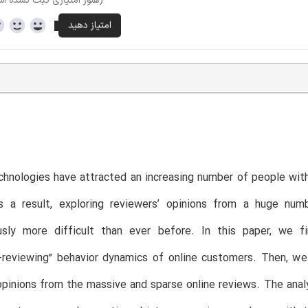
(هنوز امتیازی ثبت نشده ا
hnologies have attracted an increasing number of people wit
s a result, exploring reviewers’ opinions from a huge n
usly more difficult than ever before. In this paper, we 
g-reviewing” behavior dynamics of online customers. Then, 
opinions from the massive and sparse online reviews. The anal