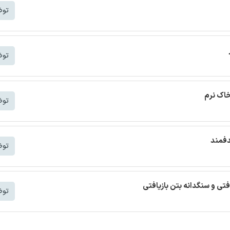
توض
توض
خاک نرم
توض
دفمند
توض
افتی و سنگدانه بتن بازیافتی
توض