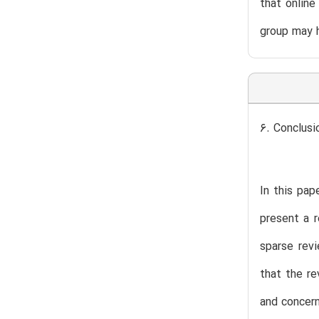
that online
group may h
6. Conclusi
In this pap
present a 
sparse rev
that the re
and concern