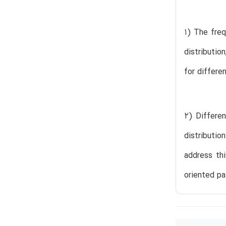
1) The freq
distributio
for differe
2) Differe
distributio
address th
oriented pa