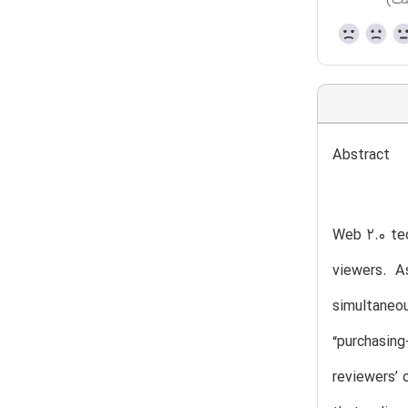
ست)
Abstract
Web 2.0 tec
viewers. A
simultaneo
“purchasin
reviewers’ 