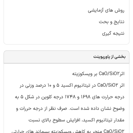
روش های آزمایشی
نتایج و بحث
نتیجه گیری
بخشی از پاورپوینت
اثرCaO/SiO2 بر ویسکوزیته
اثر CaO/SiO2 در تیتانیوم اکسید 5 و 10 درصد وزنی در
درجه حرارت های 1698 و 1748 درجه کلوین در شکل 5 به
وضوح نشان داده شده است. صرف نظر از درجه حررات و
مقدار تیتانیوم اکسید، افزایش سطوح بالای نسبت
CaO/SiO2 منجر به کاهش ویسکوزیته پسماند های حرارتی