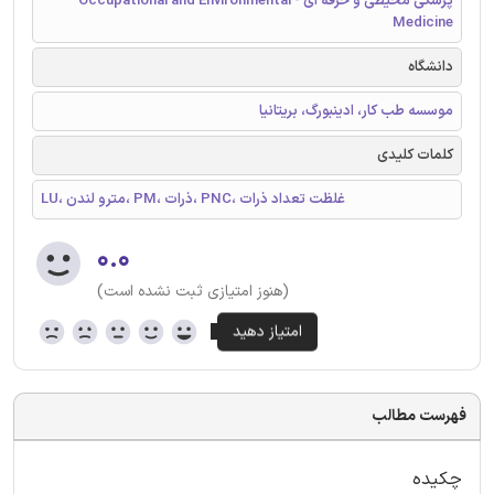
پزشکی محیطی و حرفه ای - Occupational and Environmental
Medicine
دانشگاه
موسسه طب کار، ادینبورگ، بریتانیا
کلمات کلیدی
LU، مترو لندن، PM، ذرات، PNC، غلظت تعداد ذرات
۰.۰
(هنوز امتیازی ثبت نشده است)
فهرست مطالب
چکیده