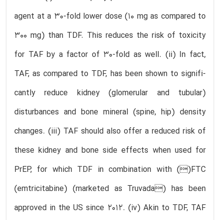
agent at a 30-fold lower dose (10 mg as compared to
300 mg) than TDF. This reduces the risk of toxicity
for TAF by a factor of 30-fold as well. (ii) In fact,
TAF, as compared to TDF, has been shown to signifi-
cantly reduce kidney (glomerular and tubular)
disturbances and bone mineral (spine, hip) density
changes. (iii) TAF should also offer a reduced risk of
these kidney and bone side effects when used for
PrEP, for which TDF in combination with ()FTC
(emtricitabine) (marketed as Truvada) has been
approved in the US since 2012. (iv) Akin to TDF, TAF