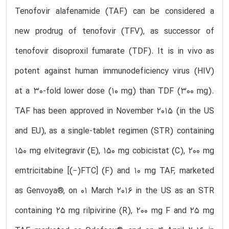
Tenofovir alafenamide (TAF) can be considered a
new prodrug of tenofovir (TFV), as successor of
tenofovir disoproxil fumarate (TDF). It is in vivo as
potent against human immunodeficiency virus (HIV)
at a 30-fold lower dose (10 mg) than TDF (300 mg).
TAF has been approved in November 2015 (in the US
and EU), as a single-tablet regimen (STR) containing
150 mg elvitegravir (E), 150 mg cobicistat (C), 200 mg
emtricitabine [(−)FTC] (F) and 10 mg TAF, marketed
as Genvoya®, on 01 March 2016 in the US as an STR
containing 25 mg rilpivirine (R), 200 mg F and 25 mg