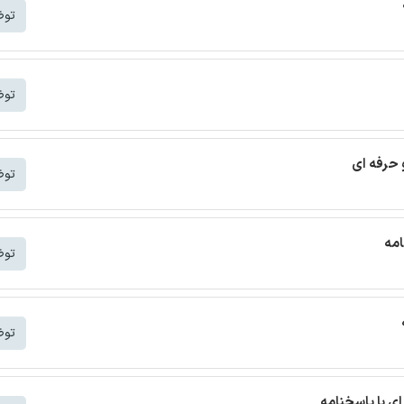
توض
توض
 حرفه ای
توض
امه
توض
توض
ای با پاسخنامه