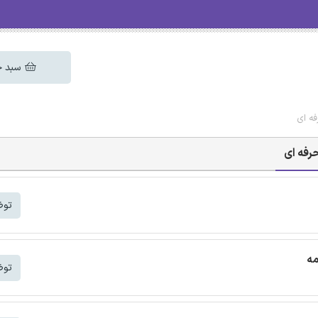
سبد خ
فه ای
رفه ای
توض
مه
توض