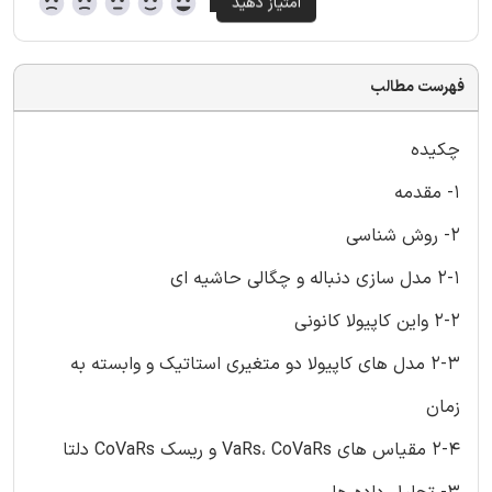
فهرست مطالب
چکیده
1- مقدمه
2- روش شناسی
2-1 مدل سازی دنباله و چگالی حاشیه ای
2-2 واین کاپیولا کانونی
2-3 مدل های کاپیولا دو متغیری استاتیک و وابسته به
زمان
2-4 مقیاس های VaRs، CoVaRs و ریسک CoVaRs دلتا