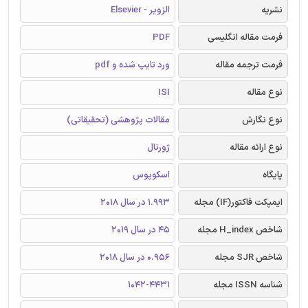
نشریه
الزویر - Elsevier
فرمت مقاله انگلیسی
PDF
فرمت ترجمه مقاله
ورد تایپ شده و pdf
نوع مقاله
ISI
نوع نگارش
مقالات پژوهشی (تحقیقاتی)
نوع ارائه مقاله
ژورنال
پایگاه
اسکوپوس
ایمپکت فاکتور(IF) مجله
1.993 در سال 2018
شاخص H_index مجله
45 در سال 2019
شاخص SJR مجله
0.956 در سال 2018
شناسه ISSN مجله
1042-4431