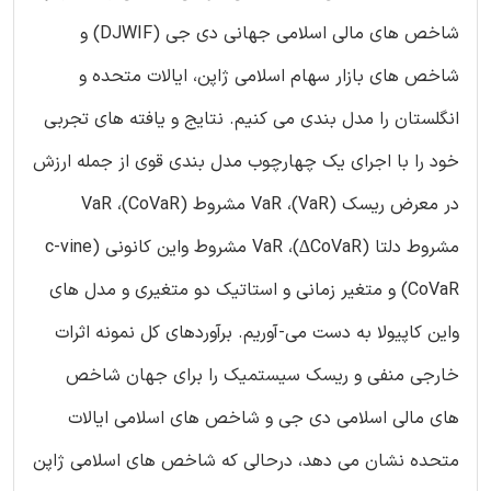
شاخص های مالی اسلامی جهانی دی جی (DJWIF) و
شاخص های بازار سهام اسلامی ژاپن، ایالات متحده و
انگلستان را مدل بندی می کنیم. نتایج و یافته های تجربی
خود را با اجرای یک چهارچوب مدل بندی قوی از جمله ارزش
در معرض ریسک (VaR)، VaR مشروط (CoVaR)، VaR
مشروط دلتا (CoVaR∆)، VaR مشروط واین کانونی (c-vine
CoVaR) و متغیر زمانی و استاتیک دو متغیری و مدل های
واین کاپیولا به دست می-آوریم. برآوردهای کل نمونه اثرات
خارجی منفی و ریسک سیستمیک را برای جهان شاخص
های مالی اسلامی دی جی و شاخص های اسلامی ایالات
متحده نشان می دهد، درحالی که شاخص های اسلامی ژاپن