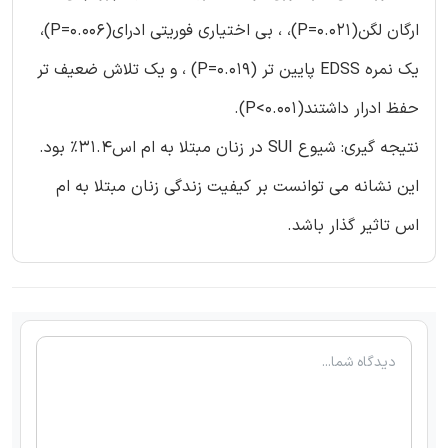
ارگان لگن(P=0.021)، ، بی اختیاری فوریتی ادرای(P=0.006)،
یک نمره EDSS پایین تر (P=0.019) ، و یک تلاش ضعیف تر
حفظ ادرار داشتند(P<0.001).
نتیجه گیری: شیوع SUI در زنان مبتلا به ام اس31.4% بود.
این نشانه می توانست بر کیفیت زندگی زنان مبتلا به ام
اس تاثیر گذار باشد.