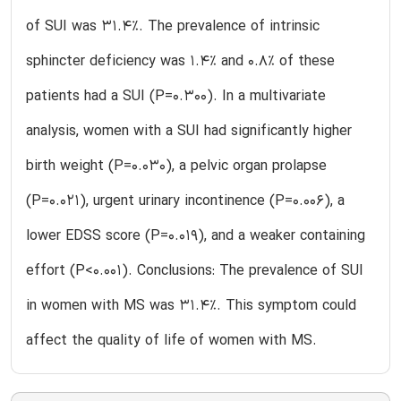
of SUI was 31.4%. The prevalence of intrinsic
sphincter deficiency was 1.4% and 0.8% of these
patients had a SUI (P=0.300). In a multivariate
analysis, women with a SUI had significantly higher
birth weight (P=0.030), a pelvic organ prolapse
(P=0.021), urgent urinary incontinence (P=0.006), a
lower EDSS score (P=0.019), and a weaker containing
effort (P<0.001). Conclusions: The prevalence of SUI
in women with MS was 31.4%. This symptom could
affect the quality of life of women with MS.