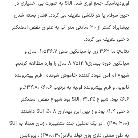
اورودینامیک جمع آوری شد. SUI به صورت بی اختیاری در
حین سرفه، یا هر تلاشی تعریف می گردد. فشار بسته شدن
پیشابراه کمتر از 30 سانتی متر آب به عنوان نقص اسفنکتر
داخلی تعریف می گردد.
نتایج: ما 363 زن با میانگین سنی 46.7±10. سال و
میانگین دوره بیماری12.9±8.7 سال را وارد مطالعه کردیم.
شیوع ام اس عودد کننده خاموش شونده ، فرم پیشرونده
ثانویه، و فرم پیشرونده اولیه به ترتیب 60.6% ،32.8%, و
6.6% بود. شیوع SUI، 31.4% بود.شیوع نقص اسفنکتر
داخلی 1.4% بود واز بین این بیماران 0.8%، SUI داشتند
(P=0.300) . در یک تحلیل چند متغییره ، زنان مبتلا به SUI
به طور معنی داری وزن تولد بالاتر(P=0.030) ، پرولاپس