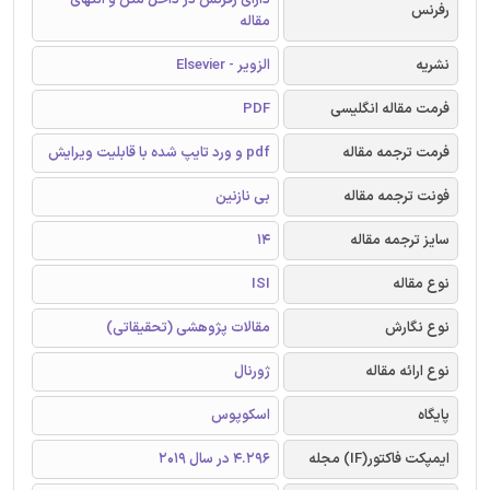
رفرنس
مقاله
نشریه
الزویر - Elsevier
فرمت مقاله انگلیسی
PDF
فرمت ترجمه مقاله
pdf و ورد تایپ شده با قابلیت ویرایش
فونت ترجمه مقاله
بی نازنین
سایز ترجمه مقاله
14
نوع مقاله
ISI
نوع نگارش
مقالات پژوهشی (تحقیقاتی)
نوع ارائه مقاله
ژورنال
پایگاه
اسکوپوس
ایمپکت فاکتور(IF) مجله
4.296 در سال 2019