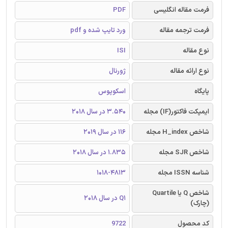
فرمت مقاله انگلیسی
PDF
فرمت ترجمه مقاله
ورد تایپ شده و pdf
نوع مقاله
ISI
نوع ارائه مقاله
ژورنال
پایگاه
اسکوپوس
ایمپکت فاکتور(IF) مجله
3.540 در سال 2018
شاخص H_index مجله
116 در سال 2019
شاخص SJR مجله
1.835 در سال 2018
شناسه ISSN مجله
1018-4813
شاخص Q یا Quartile
Q1 در سال 2018
(چارک)
کد محصول
9722