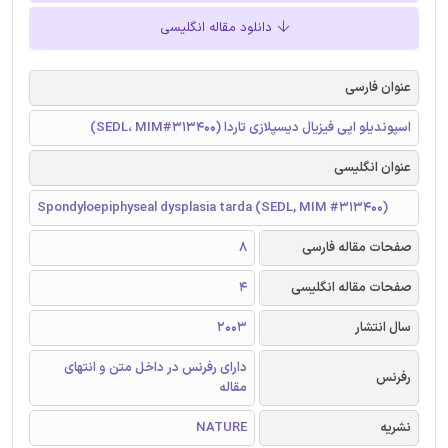
دانلود مقاله انگلیسی
عنوان فارسی
اسپوندیلو اپی فیزیال دیسپلازی تاردا (SEDL، MIM#313400)
عنوان انگلیسی
Spondyloepiphyseal dysplasia tarda (SEDL, MIM #313400)
صفحات مقاله فارسی
8
صفحات مقاله انگلیسی
4
سال انتشار
2003
دارای رفرنس در داخل متن و انتهای
رفرنس
مقاله
نشریه
NATURE