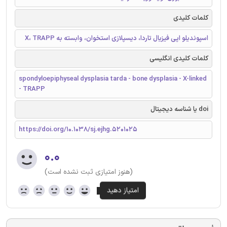
کلمات کلیدی
اسپوندیلو اپی فیزیال تاردا، دیسپلازی استخوان، وابسته به X، TRAPP
کلمات کلیدی انگلیسی
spondyloepiphyseal dysplasia tarda - bone dysplasia - X-linked
- TRAPP
doi یا شناسه دیجیتال
https://doi.org/10.1038/sj.ejhg.5201025
۰.۰
(هنوز امتیازی ثبت نشده است)