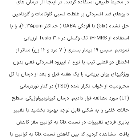
در محیط طبیعی استفاده گردید. در اینجا اثر درمان های
داروهای ضد افسردگی بر غلظت نسبی گلوتامات و گلوتامین
حل نشده (Glx) با آلودگی GABA ( حداکثر 2.35ppm)، را با
استفاده از 1H-MRS تک وکسلی در 3.0 Tesla ارزیابی
نمودیم. سپس 19 بیمار بستری ( 7 مرد و 12 زن) متاثر از
اختلال دو قطبی تیپ یا نوع 1، اپیزود افسردگی فعلی بدون
ویژگیهای روان پریشی، را یک هفته قبل و بعد از درمان با کل
محرومیت از خواب تکرار شده (TSD) در کنار نوردرمانی
(LT) مورد مطالعه قرار دادیم. درمان کرونوبیولوژیکی، سطح
حالات خلقی را به شکلی قابل توجه بهبود بخشید.با تغییر
پذیری فردی، تغییرات در نسبت Glx به کراتین مغز کاهش
یافت. مشاهده کردیم که بین کاهش نسبت Glx به کراتین با