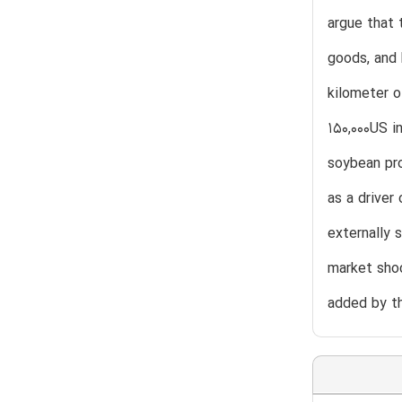
argue that 
goods, and 
kilometer o
150,000US i
soybean pro
as a driver
externally 
market shoc
added by th