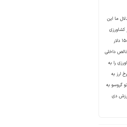
لال ما این
 کشاورزی
می باشد. به طور ویژه، ما نشان می دهیم که هر کیلومتر مربع سویا، 2.5 شغل بخش رسمی را در خارج از کشاورزی و معادل تقریبا 150000 دلار
خالص داخلی
رزی را به
 ارز به
و گروسو به
رزش دی