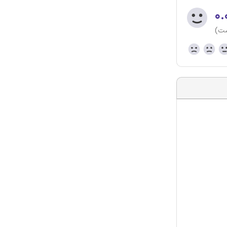
۰.
ست)