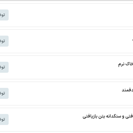
توض
توض
خاک نرم
توض
دفمند
توض
افتی و سنگدانه بتن بازیافتی
توض