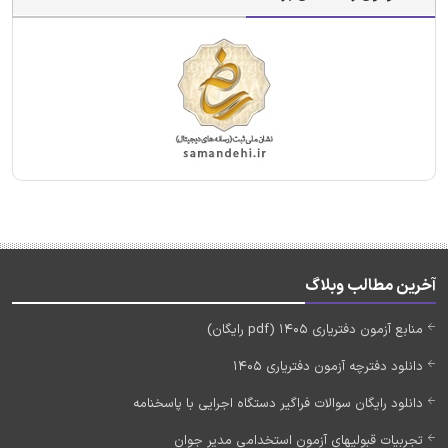
آخرین مطالب وبلاگ
منابع آزمون دفتریاری 1405 (pdf رایگان)
دانلود دفترچه آزمون دفتریاری 1405
دانلود رایگان سوالات فراگیر دستگاه اجرایی با پاسخنامه
تجربیات قبولیهای آزمون استخدامی مدیر جوان