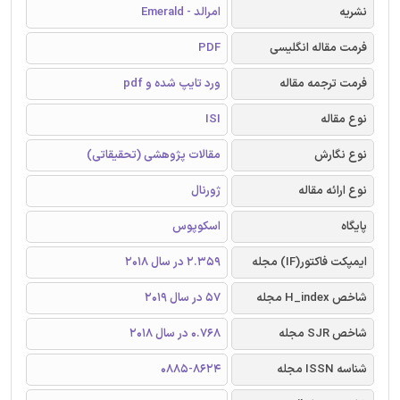
نشریه
امرالد - Emerald
فرمت مقاله انگلیسی
PDF
فرمت ترجمه مقاله
ورد تایپ شده و pdf
نوع مقاله
ISI
نوع نگارش
مقالات پژوهشی (تحقیقاتی)
نوع ارائه مقاله
ژورنال
پایگاه
اسکوپوس
ایمپکت فاکتور(IF) مجله
2.359 در سال 2018
شاخص H_index مجله
57 در سال 2019
شاخص SJR مجله
0.768 در سال 2018
شناسه ISSN مجله
0885-8624