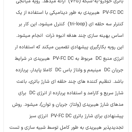
باتری خودرو-به-شبکه (V2G) ارائه میدهد. رویه میانجی
PV-FC DC هیبریدی به طور دینامیکی با استفاده از یک
کنترلر سه حلقه ای (tri-loop) کنترل میشود، این کار بر
اساس بهینه سازی چند هدفه انبوه ذرات انجام میشود.
این رویه بکارگیری پیشهادی تضمین میکند که استفاده ار
انرژی منبع DC مربوط به PV-FC DC هیبریدی در شرایط
جریان DC مینیمم و ولتاژ باس DC کاملا پایدار، پربازده
باشد. تنظیم کننده های چند حلقه ای شارژ باتری، باعث
شارژ سریع و کارامد و استفاده پربازده از انرژی DC برای
مدهای شارژ هیبریدی (ولتاژ، جریان و توان)، میشود. روش
پیشنهادی برای شارژ باتری PV-FC DC انرژی سبز
تجدیدپذیر هیبریدی به طور کامل توسط شبیه سازی و تست