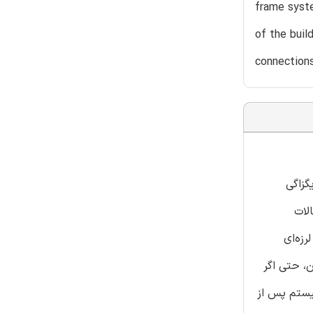
frame syste
of the buil
connections
گزاگی
لات
زه‌ای
، حتی اگر
یستم پس از