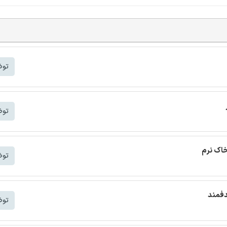
توض
توض
خاک نرم
توض
دفمند
توض