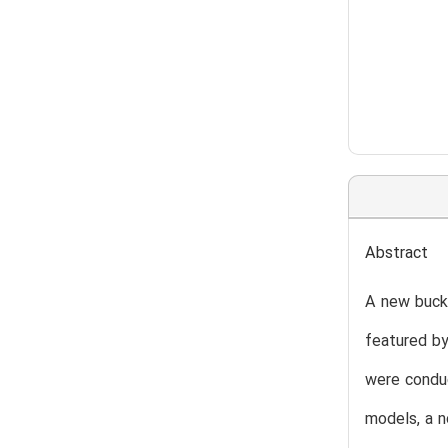
Abstract
A new buckl
featured by
were conduc
models, a n