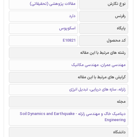
نوع نگارش
مقالات پژوهشی (تحقیقاتی)
رفرنس
دارد
پایگاه
اسکوپوس
کد محصول
E10821
رشته های مرتبط با این مقاله
مهندسی عمران، مهندسی مکانیک
گرایش های مرتبط با این مقاله
زلزله، سازه های دریایی، تبدیل انرژی
مجله
دینامیک خاک و مهندسی زلزله - Soil Dynamics and Earthquake
Engineering
دانشگاه