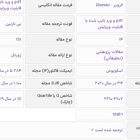
pdf و ورد 
الزویر - Elsevier
فرمت مقاله انگلیسی
قابلیت ویرای
pdf و ورد تایپ شده با
فونت ترجمه مقاله
بی نازنین
قابلیت ویرایش
14
نوع مقاله
ISI
مقالات پژوهشی
نوع ارائه مقاله
ژورنال
(تحقیقاتی)
اسکوپوس
ایمپکت فاکتور(IF) مجله
5.284 در سال 2019
34 در سال 2020
شاخص SJR مجله
1.100 در سال 2019
شاخص Q یا Quartile
2210-6707
Q1 در سال 2019
(چارک)
10451
ن
ترجمه شده است ✓