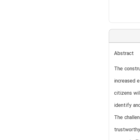
Abstract
The constru
increased e
citizens wil
identify an
The challen
trustworthy 