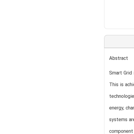
Abstract
Smart Grid i
This is ach
technologi
energy, cha
systems are
component 