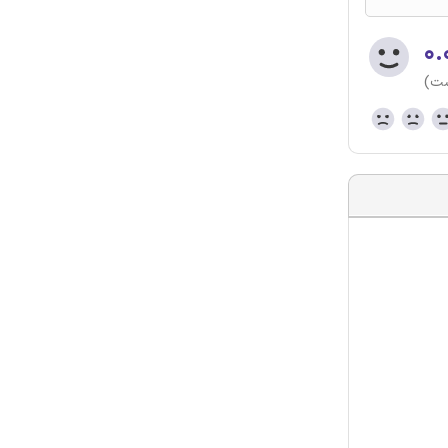
۰.
ست)