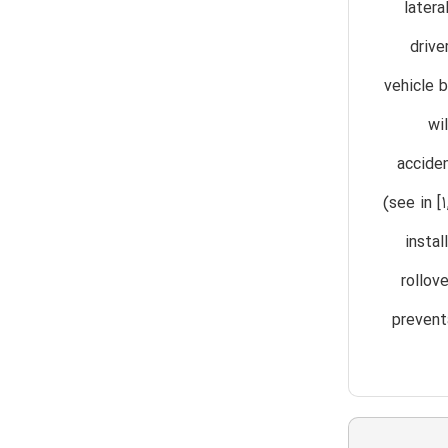
latera
drive
vehicle 
wi
acciden
(see in [
insta
rollov
prevent