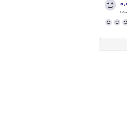
۰.
ست)