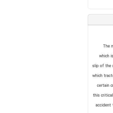
The m
which i
slip of the
which tract
certain c
this critic
accident 