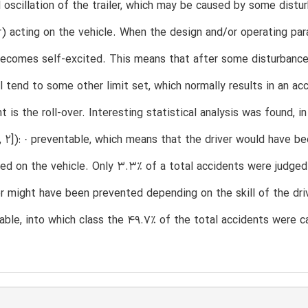
l oscillation of the trailer, which may be caused by some distu
r) acting on the vehicle. When the design and/or operating par
becomes self-excited. This means that after some disturbance, 
ll tend to some other limit set, which normally results in an 
t is the roll-over. Interesting statistical analysis was found, 
1, 2]): · preventable, which means that the driver would have b
lled on the vehicle. Only 3.3% of a total accidents were judge
er might have been prevented depending on the skill of the dr
able, into which class the 49.7% of the total accidents were c