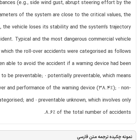
rbances (e.g., side wind gust, abrupt steering effort by the
ameters of the system are close to the critical values, the
the vehicle loses its stability and the system’s trajectory
accident. Typical and the most dangerous commercial vehicle
in which the roll-over accidents were categorised as follows
een able to avoid the accident if a warning device had been
d to be preventable; · potentially preventable, which means
iver and performance of the warning device (38.4%); · non-
ategorised; and · preventable unknown, which involves only
8.6% of the total number of accidents.
نمونه چکیده ترجمه متن فارسی