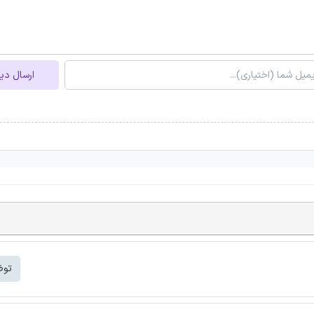
ارسال دی
توض