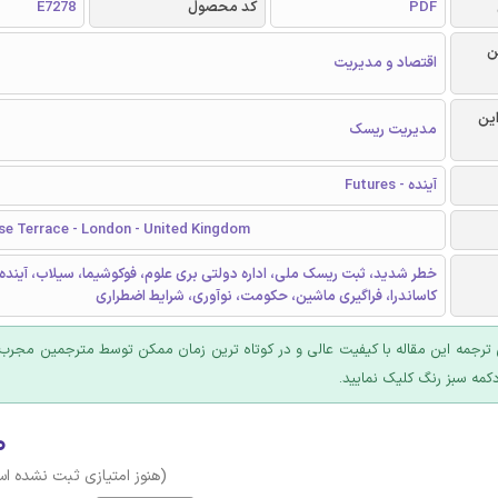
PDF
کد محصول
E7278
ن
اقتصاد و مدیریت
این
مدیریت ریسک
آینده - Futures
se Terrace - London - United Kingdom
خطر شدید، ثبت ریسک ملی، اداره دولتی بری علوم، فوکوشیما، سیلاب، آینده
کاساندرا، فراگیری ماشین، حکومت، نوآوری، شرایط اضطراری
ترجمه این مقاله با کیفیت عالی و در کوتاه ترین زمان ممکن توسط مترجمین مجرب 
کمه سبز رنگ کلیک نمایید.
۰
(هنوز امتیازی ثبت نشده ا