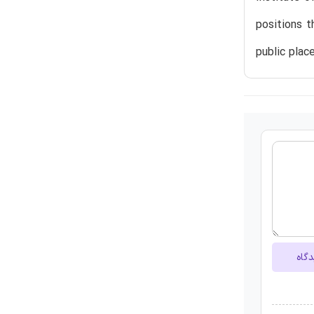
positions t
public plac
دگاه