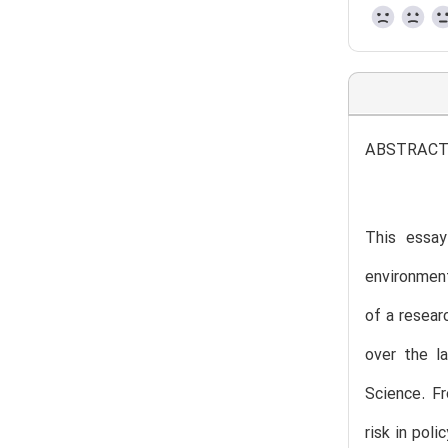
ABSTRAC
This essay
environment
of a resear
over the l
Science. Fr
risk in pol