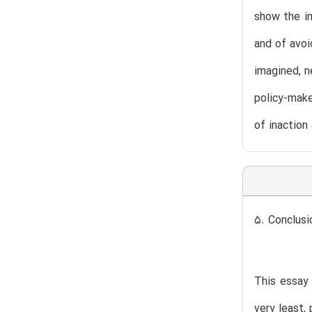
show the i
and of avoi
imagined, n
policy-make
of inaction
5. Conclusi
This essay 
very least,