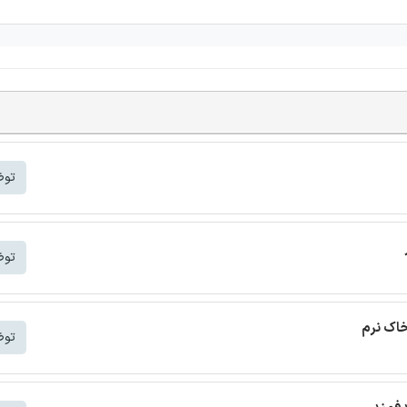
توض
توض
خاک نرم
توض