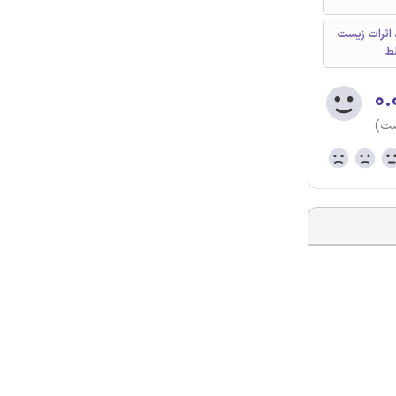
اثرات زیست
ط
۰.
ست)