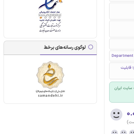
لوگوی رسانه‌های برخط
Department o
حالت شکست و تحلیل اثرات؛ تحلیل درخت خطا؛ قدرت مایع؛ سیستم pitch؛ قابلیت
سایت ایران
۰.
ست)