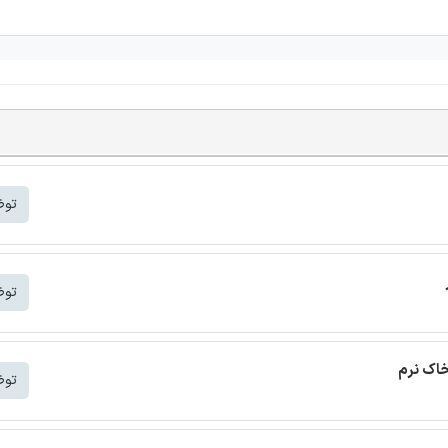
توض
توض
خاک نرم
توض