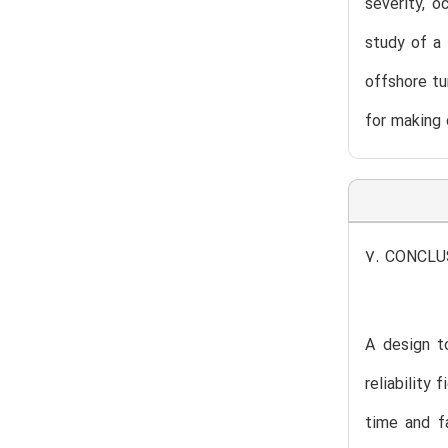
severity, o
study of a 
offshore tu
for making 
7. CONCLU
A design to
reliability
time and fa