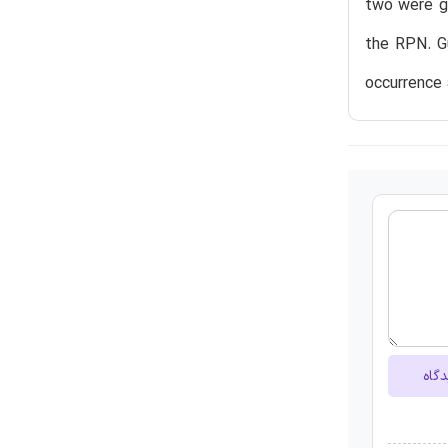
two were gi
the RPN. Gu
occurrence 
دگاه