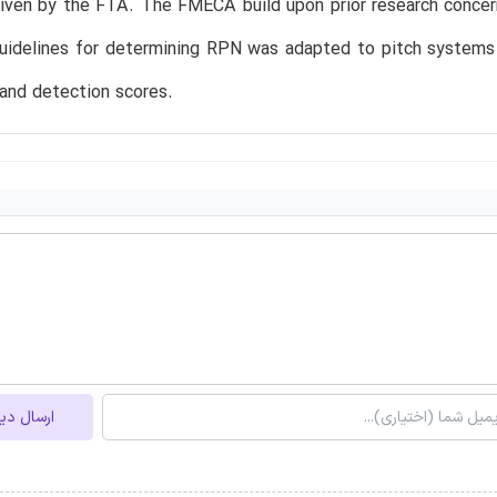
ven by the FTA. The FMECA build upon prior research concern
idelines for determining RPN was adapted to pitch systems a
and detection scores.
ارسال دی