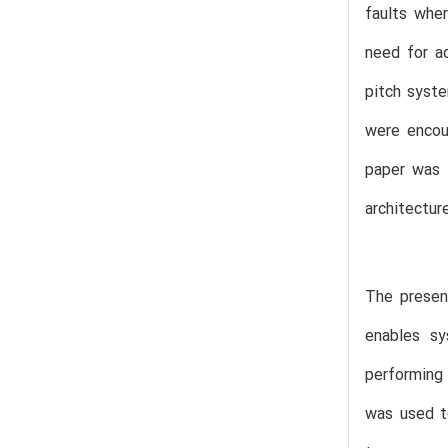
faults wher
need for ad
pitch syste
were encou
paper was 
architectur
The presen
enables sy
performing
was used t