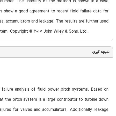
y number. The usability of the method is shown in a case
ts show a good agreement to recent field failure data for
es, accumulators and leakage. The results are further used
stem. Copyright © 2017 John Wiley & Sons, Ltd.
نتیجه گیری
e failure analysis of fluid power pitch systems. Based on
hat the pitch system is a large contributor to turbine down
ilures for valves and accumulators. Additionally, leakage