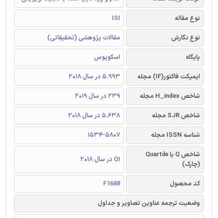
نوع مقاله
ISI
نوع نگارش
مقالات پژوهشی (تحقیقاتی)
پایگاه
اسکوپوس
ایمپکت فاکتور(IF) مجله
5.993 در سال 2018
شاخص H_index مجله
239 در سال 2019
شاخص SJR مجله
5.638 در سال 2018
شناسه ISSN مجله
1534-5807
شاخص Q یا Quartile
Q1 در سال 2018
(چارک)
کد محصول
F1688
وضعیت ترجمه عناوین تصاویر و جداول