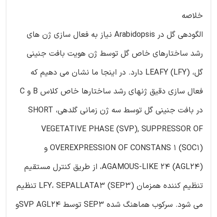
خلاصه
الگودهی گل در Arabidopsis نیاز به فعال سازی ژن های
رشد ساختارهای خاص گل توسط ژن هویت بافت جنینی
گل، LEAFY (LFY) دارد. در اینجا ما نشان می دهیم که
فعال سازی دقیق ژنهای رشد ساختارها خاص کلاس B و C
در بافت جنینی گل توسط سه ژن زمانی گلدهی، SHORT
VEGETATIVE PHASE (SVP), SUPPRESSOR OF
OVEREXPRESSION OF CONSTANS 1 (SOC1) و
AGAMOUS-LIKE 24 (AGL24)، از طریق کنترل مستقیم
تنظیم کننده همزمان LFY، SEPALLATA3 (SEP3) تنظیم
می شود. سرکوب هماهنگ شده SEP3 توسط SVP AGL24و