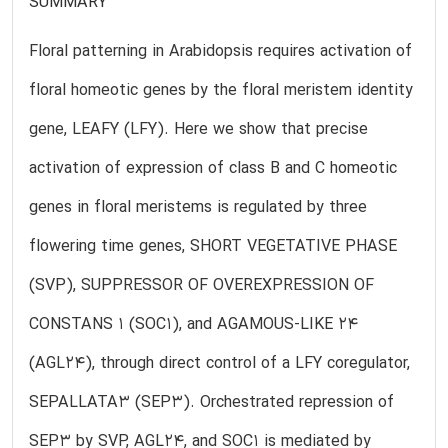
SUMMARY
Floral patterning in Arabidopsis requires activation of
floral homeotic genes by the floral meristem identity
gene, LEAFY (LFY). Here we show that precise
activation of expression of class B and C homeotic
genes in floral meristems is regulated by three
flowering time genes, SHORT VEGETATIVE PHASE
(SVP), SUPPRESSOR OF OVEREXPRESSION OF
CONSTANS 1 (SOC1), and AGAMOUS-LIKE 24
(AGL24), through direct control of a LFY coregulator,
SEPALLATA3 (SEP3). Orchestrated repression of
SEP3 by SVP, AGL24, and SOC1 is mediated by