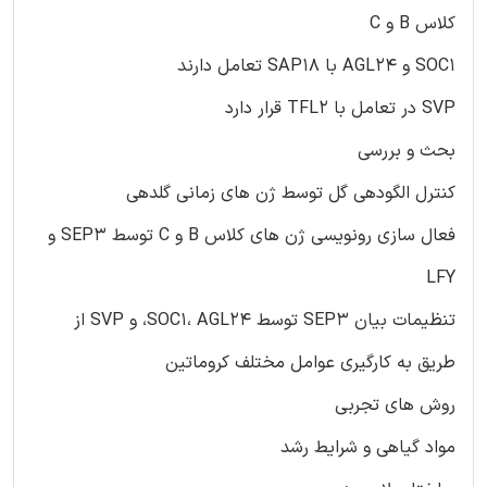
کلاس B و C
SOC1 و AGL24 با SAP18 تعامل دارند
SVP در تعامل با TFL2 قرار دارد
بحث و بررسی
کنترل الگودهی گل توسط ژن های زمانی گلدهی
فعال سازی رونویسی ژن های کلاس B و C توسط SEP3 و
LFY
تنظیمات بیان SEP3 توسط SOC1، AGL24، و SVP از
طریق به کارگیری عوامل مختلف کروماتین
روش های تجربی
مواد گیاهی و شرایط رشد