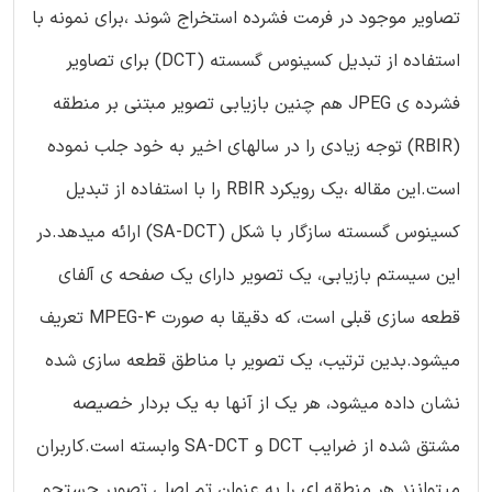
تصاویر موجود در فرمت فشرده استخراج شوند ،برای نمونه با
استفاده از تبدیل کسینوس گسسته (DCT) برای تصاویر
فشرده ی JPEG هم چنین بازیابی تصویر مبتنی بر منطقه
(RBIR) توجه زیادی را در سالهای اخیر به خود جلب نموده
است.این مقاله ،یک رویکرد RBIR را با استفاده از تبدیل
کسینوس گسسته سازگار با شکل (SA-DCT) ارائه میدهد.در
این سیستم بازیابی، یک تصویر دارای یک صفحه ی آلفای
قطعه سازی قبلی است، که دقیقا به صورت MPEG-4 تعریف
میشود.بدین ترتیب، یک تصویر با مناطق قطعه سازی شده
نشان داده میشود، هر یک از آنها به یک بردار خصیصه
مشتق شده از ضرایب DCT و SA-DCT وابسته است.کاربران
میتوانند هر منطقه ای را به عنوان تم اصلی تصویر جستجو