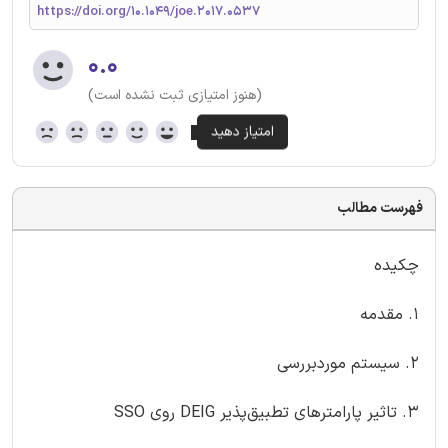
https://doi.org/10.1049/joe.2017.0537
۰.۰
(هنوز امتیازی ثبت نشده است)
فهرست مطالب
چکیده
1. مقدمه
2. سیستم مورد‌بررسی
3. تاثیر پارامترهای تطبیق‌پذیر DEIG روی SSO