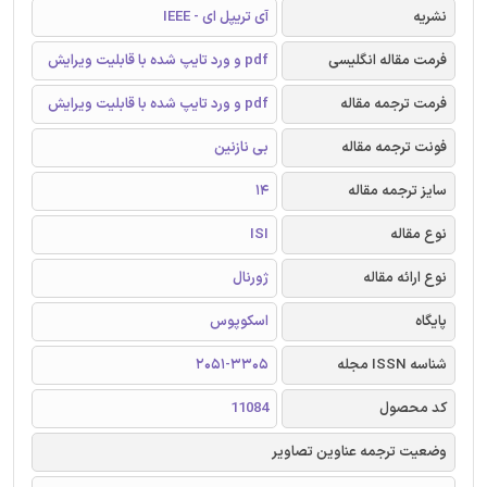
نشریه
آی تریپل ای - IEEE
فرمت مقاله انگلیسی
pdf و ورد تایپ شده با قابلیت ویرایش
فرمت ترجمه مقاله
pdf و ورد تایپ شده با قابلیت ویرایش
فونت ترجمه مقاله
بی نازنین
سایز ترجمه مقاله
14
نوع مقاله
ISI
نوع ارائه مقاله
ژورنال
پایگاه
اسکوپوس
شناسه ISSN مجله
2051-3305
کد محصول
11084
وضعیت ترجمه عناوین تصاویر