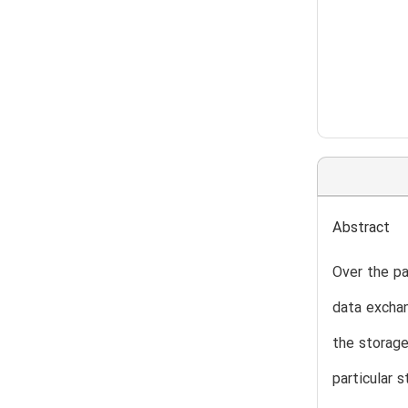
Abstract
Over the p
data exchan
the storag
particular 