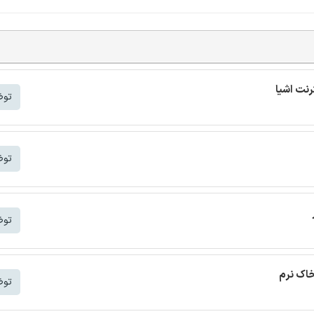
توض
توض
توض
خاک نرم
توض