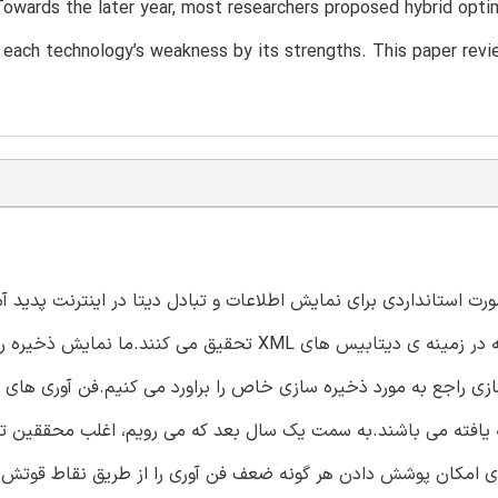
owards the later year, most researchers proposed hybrid opti
 each technology’s weakness by its strengths. This paper revi
سعه پذیر) به صورت استانداردی برای نمایش اطلاعات و تبادل دیتا در اینترنت پدید آ
است.این مقاله یک شروع برای تحقیقات جدید را ارائه می دهد که در زمینه ی دیتابیس های XML تحقیق می کنن
سازی راجع به مورد ذخیره سازی خاص را براورد می کنیم.فن آوری های 
ه یافته می باشند.به سمت یک سال بعد که می رویم، اغلب محققین 
ریدی امکان پوشش دادن هر گونه ضعف فن آوری را از طریق نقاط قوتش