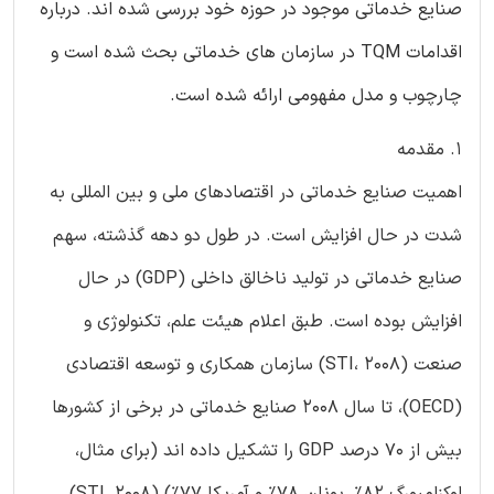
صنایع خدماتی موجود در حوزه خود بررسی شده اند. درباره
اقدامات TQM در سازمان های خدماتی بحث شده است و
چارچوب و مدل مفهومی ارائه شده است.
1. مقدمه
اهمیت صنایع خدماتی در اقتصادهای ملی و بین المللی به
شدت در حال افزایش است. در طول دو دهه گذشته، سهم
صنایع خدماتی در تولید ناخالق داخلی (GDP) در حال
افزایش بوده است. طبق اعلام هیئت علم، تکنولوژی و
صنعت (STI، 2008) سازمان همکاری و توسعه اقتصادی
(OECD)، تا سال 2008 صنایع خدماتی در برخی از کشورها
بیش از 70 درصد GDP را تشکیل داده اند (برای مثال،
لوکزامبورگ 82%، یونان 78% و آمریکا 77%) (STI، 2008)،