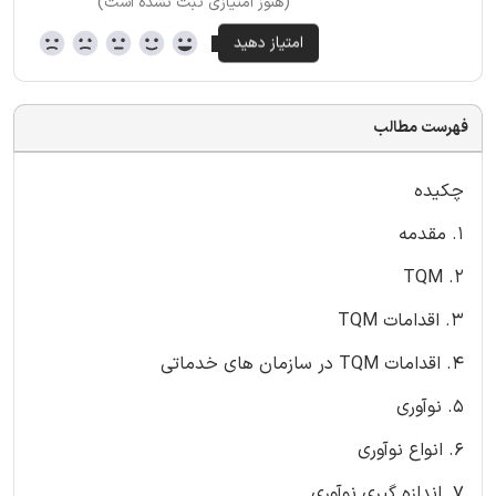
(هنوز امتیازی ثبت نشده است)
فهرست مطالب
چکیده
1. مقدمه
2. TQM
3. اقدامات TQM
4. اقدامات TQM در سازمان های خدماتی
5. نوآوری
6. انواع نوآوری
7. اندازه گیری نوآوری