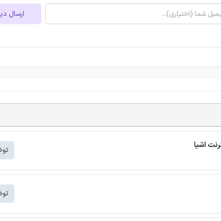
ارسال دی
توض
توض