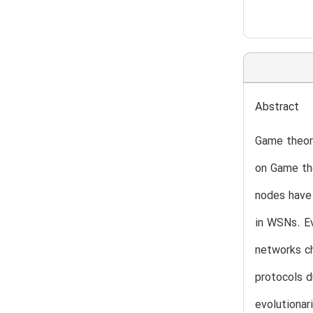
Abstract
Game theory
on Game th
nodes have 
in WSNs. Ev
networks ch
protocols d
evolutionar