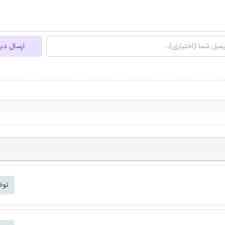
ارسال دی
توض