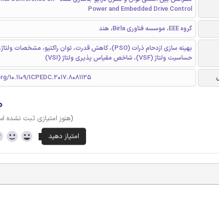
Power and Embedded Drive Control
گروه EEE، موسسه فناوری Birla، هند
بهینه سازی ازدحام ذرات (PSO)، كاهش قدرت، توان راكتيو، مشخصات ول
حساسیت ولتاژ (VSF)، شاخص مقیاس پذیری ولتاژ (VSI)
org/10.1109/ICPEDC.2017.8081125
۰
(هنوز امتیازی ثبت نشده ا