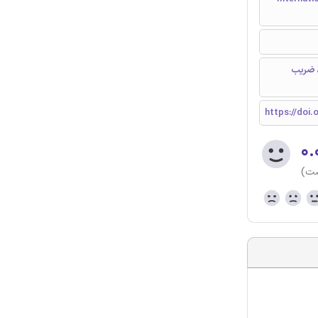
تاژ، ضریب
https://doi.
۰.
ست)