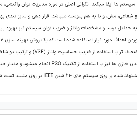
یستم ها ایفا میکند. نگرانی اصلی در مورد مدیریت توان واکنشی، م
 شعاعی، مش، و یا به هم پیوسته میباشد. قرار دهی و سایز بندی بهی
 حداقل برسد و مشخصات ولتاژ و ضریب توان سیستم نیز بهبود پیدا
ازی ازدحام ذرات (PSO) برای به دست آوردن اهداف مورد نیاز استفاده شده است که یک روش بهینه سا
میباشد. کل این که در دو گام تقسیم میشود، شناسایی گره های ضعیف تر با استفاد
پذیری ولتاژ و ضریب حساسیت ولتاژ (VSI و VSF) . دوما، سایز بندی خازن ها نیز با استفاده از تکنیک O
های 24 شین IEEE بر روی متلب، تست شده است.