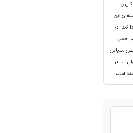
کان و
نه ی این
 کند. در
زی غیر خطی
ه از ضریب حساسیت ولتاژ (VSF) و ترکیب دو شاخص مقیاس
PS انجام میشود و مقدار جبران سازی