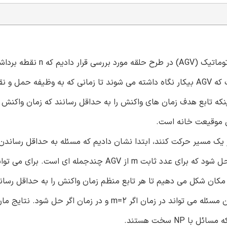
ما مسئله تعیین موقعیت خانه را برای m وسایل هدایت شونده اتوماتیک (AGV) در طرح حلقه مو
راستای محیط (m<n) قرار دارد. یک موقعیت خانه، موقعیتی است که AGV بیکار نگاه داشته می شوند تا زمانی که به وظیفه
که تابع هدف زمان های واکنش را به حداقل رسانند که زمان واکنش 
ن موقیعت خانه است.
ه همه AGV ها می توانند تنها در یک مسیر حرکت کنند، ابتدا نشان دادیم که مسئله به حداقل رسا
منظم دلخواه می تواند مستقیما در زمان اگر m=1 و در زمان اگر حل شود که برای عدد ثابت m از AGV چندجمله ا
و مکان شکل می دهیم تا هر تابع منظم زمان واکنش را به حداقل رساند
حداقل رساندن زمان واکنش یک کارایی دیگر امکان پذیر است: این مسئله می تواند در زمان اگر m=2 و در زمان اگ
NP سخت هستند.