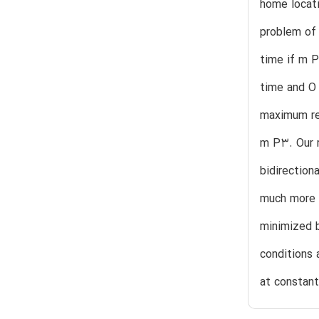
home locati
problem of 
time if m P
time and O 
maximum res
m P3. Our r
bidirection
much more d
minimized b
conditions 
at constant