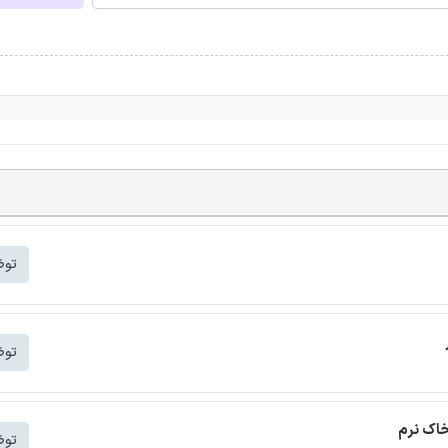
توض
توض
خاک نرم
توض