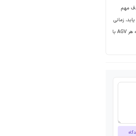
ع هدف مهم
ابد، زمانی
که موقعیت های محدود به کار رود طوریکه m=1 بتواند در زمان چندجمله ای حل شود. یکی از چنین موقعیت های محدود این است که هر AGV با
دگاه