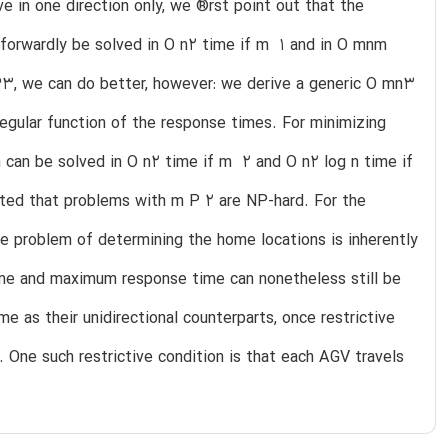
e in one direction only, we ®rst point out that the
forwardly be solved in O n2 time if m  1 and in O mnm
3, we can do better, however: we derive a generic O mn3
egular function of the response times. For minimizing
can be solved in O n2 time if m  2 and O n2 log n time if
sted that problems with m P 2 are NP-hard. For the
e problem of determining the home locations is inherently
time and maximum response time can nonetheless still be
 as their unidirectional counterparts, once restrictive
. One such restrictive condition is that each AGV travels