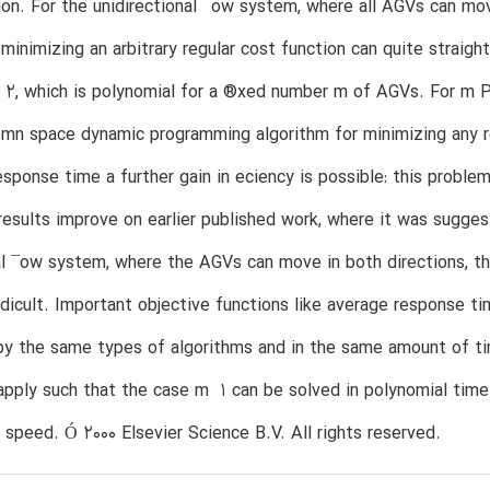
on. For the unidirectional ¯ow system, where all AGVs can mov
minimizing an arbitrary regular cost function can quite straight
 2, which is polynomial for a ®xed number m of AGVs. For m P
mn space dynamic programming algorithm for minimizing any r
ponse time a further gain in eciency is possible: this problem 
esults improve on earlier published work, where it was sugge
al ¯ow system, where the AGVs can move in both directions, th
icult. Important objective functions like average response 
y the same types of algorithms and in the same amount of time
apply such that the case m  1 can be solved in polynomial time
 speed. Ó 2000 Elsevier Science B.V. All rights reserved.