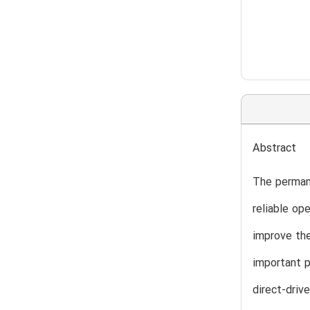
Abstract
The permane
reliable op
improve the
important p
direct-driv