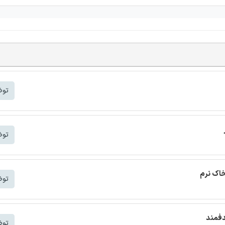
توض
توض
خاک نرم
توض
دفمند
توض