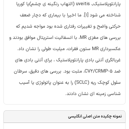
پارانئوپلاستیک,، uveitis (التهاب رنگینه ی چشم)یا کوریا
شناخته می شود [1]. ما اخیرا با بیماری که دچار ضعف
حرکتی واضح و تغییرات رفتاری شده بود مواجه شدیم که
بررسی های مغزی MR، با انسفالیت استریتال موافق بودند و
عکسبرداری MR ستون فقرات، میلیت طولی را نشان داد.
غربالگری آنتی بادی پارانئوپلاستیک ، برای آنتی بادی های
ضد CV2/CRMP-5، مثبت بود. بررسی های دقیق، سرطان
سلول کوچک ریه (SCLC) را به عنوان پاتولوژی یا آسیب
شناسی زمینه ای نشان دادند.
نمونه چکیده متن اصلی انگلیسی