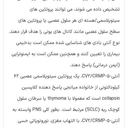
تشخیص داده می شوند، می توانند پروتئین های
سیتوپلاسمی/هسته ای هر سلول عصبی یا پروتئین های
سطح سلول عصبی مانند کانال های یونی را هدف قرار دهند.
نوع آنتی بادی های شناسایی شده ممکن است بدخیمی
بیماری را تعیین کنند و همچنین ممکن است به ایمنوتراپی
(ایمن درمانی) پاسخ دهند.
آنتی-CV2/CRMP-5، یک پروتئین سیتوپلاسمی عصبی 62
کیلودالتونی از خانواده میانجی پاسخ دهنده کلاپسین
collapsin است که معمولا با thymoma یا سرطان سلول
کوچک ریه (SCLC) مرتبط است. بطور کلی PNS وابسته به
آنتی-CV2/CRMP-5، با التهاب مغزی، نورونوپاتی حسی