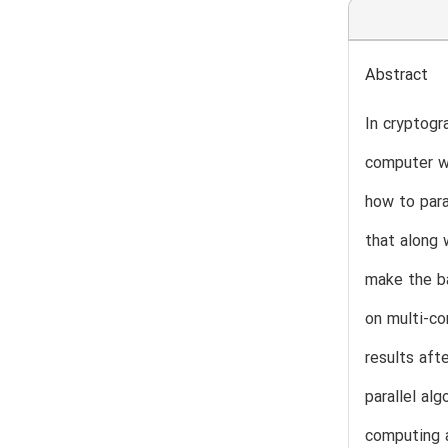
Abstract
In cryptogr
computer wi
how to para
that along 
make the ba
on multi-co
results aft
parallel al
computing a