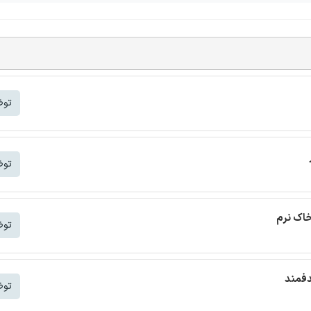
توض
توض
خاک نرم
توض
دفمند
توض