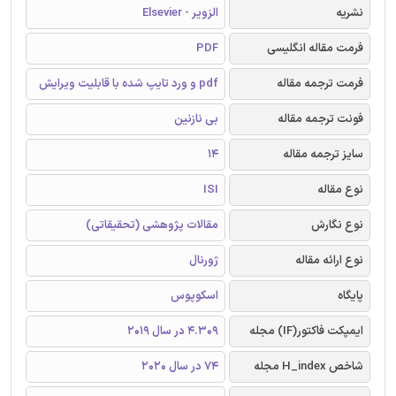
نشریه
الزویر - Elsevier
فرمت مقاله انگلیسی
PDF
فرمت ترجمه مقاله
pdf و ورد تایپ شده با قابلیت ویرایش
فونت ترجمه مقاله
بی نازنین
سایز ترجمه مقاله
14
نوع مقاله
ISI
نوع نگارش
مقالات پژوهشی (تحقیقاتی)
نوع ارائه مقاله
ژورنال
پایگاه
اسکوپوس
ایمپکت فاکتور(IF) مجله
4.309 در سال 2019
شاخص H_index مجله
74 در سال 2020