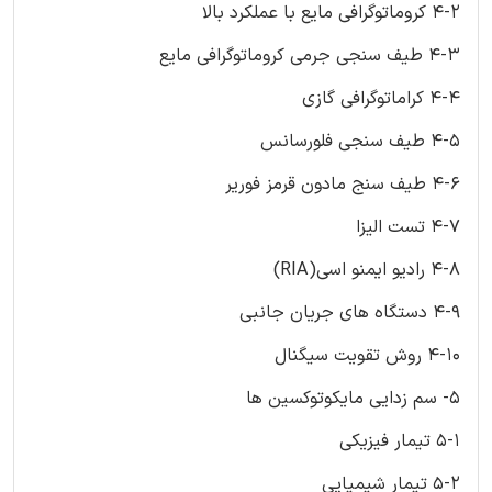
4-2 کروماتوگرافی مایع با عملکرد بالا
4-3 طیف سنجی جرمی کروماتوگرافی مایع
4-4 کراماتوگرافی گازی
4-5 طیف سنجی فلورسانس
4-6 طیف سنج مادون قرمز فوریر
4-7 تست الیزا
4-8 رادیو ایمنو اسی(RIA)
4-9 دستگاه های جریان جانبی
4-10 روش تقویت سیگنال
5- سم زدایی مایکوتوکسین ها
5-1 تیمار فیزیکی
5-2 تیمار شیمیایی