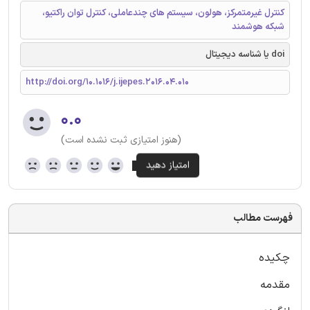
کنترل غیرمتمرکز، هولون، سیستم های چندعاملی، کنترل توان راکتیو،
شبکه هوشمند
doi یا شناسه دیجیتال
http://doi.org/10.1016/j.ijepes.2016.04.010
۰.۰
(هنوز امتیازی ثبت نشده است)
فهرست مطالب
چکیده
مقدمه