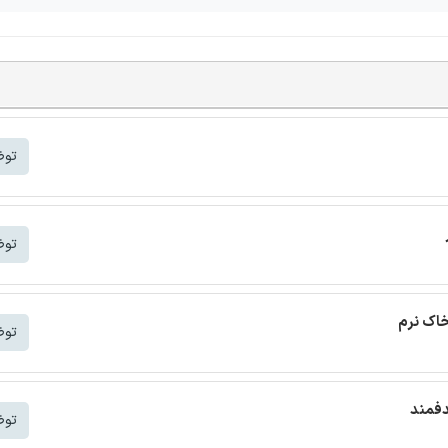
توض
توض
خاک نرم
توض
دفمند
توض