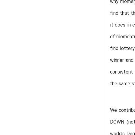
why moment
find that t
it does in
of momentum
find lotter
winner and 
consistent
the same st
We contribu
DOWN (not 
world’s lar