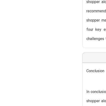
shopper alo
recommenda
shopper ma
four key e
challenges 
Conclusion
In conclusi
shopper alo