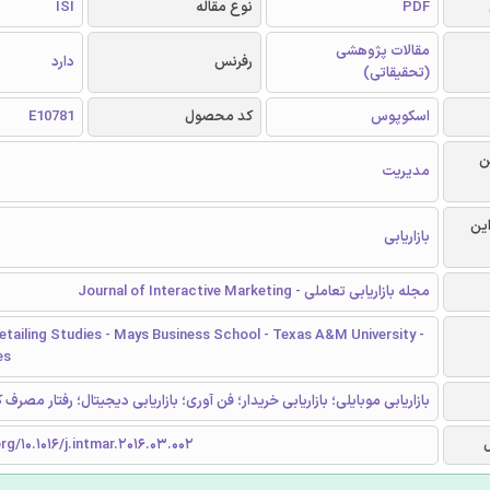
PDF
نوع مقاله
ISI
مقالات پژوهشی
رفرنس
دارد
(تحقیقاتی)
اسکوپوس
کد محصول
E10781
ن
مدیریت
این
بازاریابی
مجله بازاریابی تعاملی - Journal of Interactive Marketing
etailing Studies - Mays Business School - Texas A&M University -
es
بازاریابی موبایلی؛ بازاریابی خریدار؛ فن آوری؛ بازاریابی دیجیتال؛ رفتار مصرف ک
rg/10.1016/j.intmar.2016.03.002