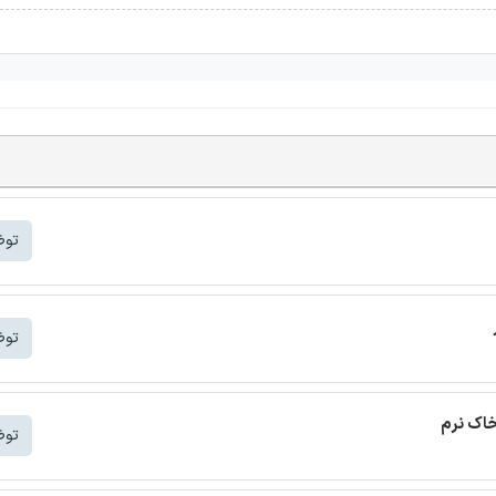
توض
توض
خاک نرم
توض