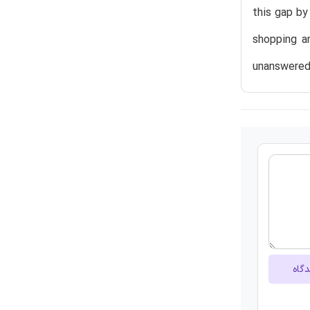
this gap by
shopping a
unanswered 
دگاه