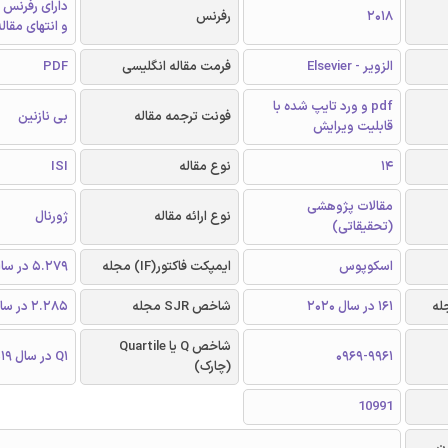
دارای رفرنس 
2018
رفرنس
و انتهای مقال
الزویر - Elsevier
فرمت مقاله انگلیسی
PDF
pdf و ورد تایپ شده با
فونت ترجمه مقاله
بی نازنین
قابلیت ویرایش
14
نوع مقاله
ISI
مقالات پژوهشی
نوع ارائه مقاله
ژورنال
(تحقیقاتی)
اسکوپوس
ایمپکت فاکتور(IF) مجله
5.279 در سال 2019
161 در سال 2020
شاخص SJR مجله
2.285 در سال 2019
شاخص Q یا Quartile
0969-9961
Q1 در سال 2019
(چارک)
10991
ن