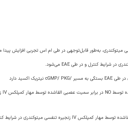
3.4. قرارگیری در معرض م
3.5. فعال‌کننده‌های اختصاصی مسیر فعال NO سمیت عصبی القاشده توسط مهار کمپلکس IV زنجیره تنفسی میتوکندری در