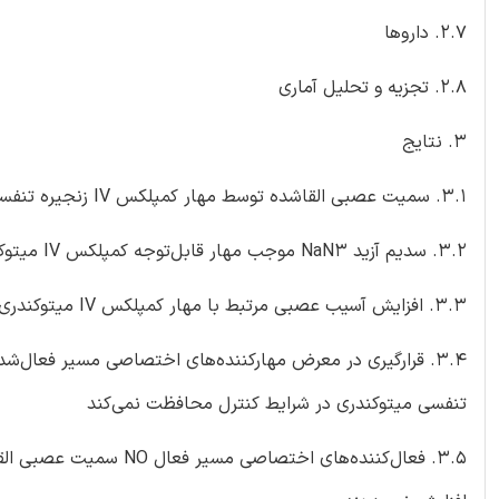
2.7. داروها
2.8. تجزیه و تحلیل آماری
3. نتایج
3.1. سمیت عصبی القاشده توسط مهار کمپلکس IV زنجیره تنفسی میتوکندری، به‌طور قابل‌توجهی در طی ام اس تجربی افزایش پیدا می‌کند
3.2. سدیم آزید NaN3 موجب مهار قابل‌توجه کمپلکس IV میتوکندری در شرایط کنترل و در طی EAE می‌شود.
3.3. افزایش آسیب عصبی مرتبط با مهار کمپلکس IV میتوکندری در طی EAE بستگی به مسیر /cGMP/ PKG نیتریک اکسید دارد
تنفسی میتوکندری در شرایط کنترل محافظت نمی‌کند