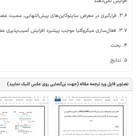
افزایش نمی‌دهند
3.6. قرارگیری در معرض سایتوکاین‌های پیش‌التهابی، سمیت عصبی القاشده توسط مهار کمپلکس IV میتوکندری را تحت تأثیر قرار نمی‌دهد
3.7. فعال‌سازی میکروگلیا موجب پیشبرد افزایش آسیب‌پذیری عصبی نسبت به مهار کمپلکس IV میتوکندری طی EAE می‌شود
4. بحث
5. نتایج
تصاویر فایل ورد ترجمه مقاله (جهت بزرگنمایی روی عکس کلیک نمایید)