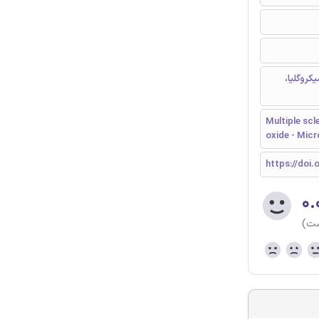
کروگلیا،
Multiple scl
oxide - Micr
https://doi.o
۰.
ست)