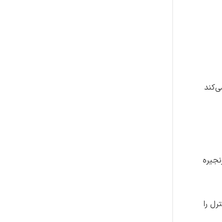
هارکننده‌های اختصاصی مسیر فعال‌شده توسط NO در برابر سمیت عصبی القاشده توسط مهار کمپلکس IV زنجیره
 شرایط کنترل را