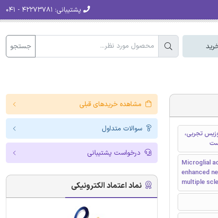
پشتیبانی:
۴۲۲۷۳۷۸۱ - ۰۴۱
جستجو
رید
مشاهده خریدهای قبلی
سوالات متداول
PKG/در مالتیپل اسکلروزیس تجربی،
ست
درخواست پشتیبانی
Microglial a
enhanced neu
multiple scl
نماد اعتماد الکترونیکی