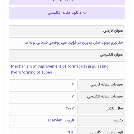
دانلود مقاله انگلیسی
عنوان فارسی
مکانیزم بهبود شکل پذیری در فرآیند هیدروفرمی ضربانی لوله ها
عنوان انگلیسی
Mechanism of improvement of formability in pulsating
hydroforming of tubes
صفحات مقاله فارسی
14
صفحات مقاله انگلیسی
7
سال انتشار
2007
نشریه
الزویر - Elsevier
فرمت مقاله انگلیسی
PDF