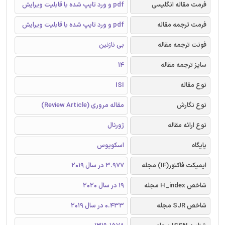
فرمت مقاله انگلیسی
pdf و ورد تایپ شده با قابلیت ویرایش
فرمت ترجمه مقاله
pdf و ورد تایپ شده با قابلیت ویرایش
فونت ترجمه مقاله
بی نازنین
سایز ترجمه مقاله
14
نوع مقاله
ISI
نوع نگارش
مقاله مروری (Review Article)
نوع ارائه مقاله
ژورنال
پایگاه
اسکوپوس
ایمپکت فاکتور(IF) مجله
3.977 در سال 2019
شاخص H_index مجله
19 در سال 2020
شاخص SJR مجله
0.433 در سال 2019