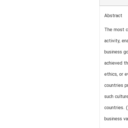
Abstract
The most c
activity, e
business go
achieved th
ethics, or 
countries p
such cultur
countries. 
business va