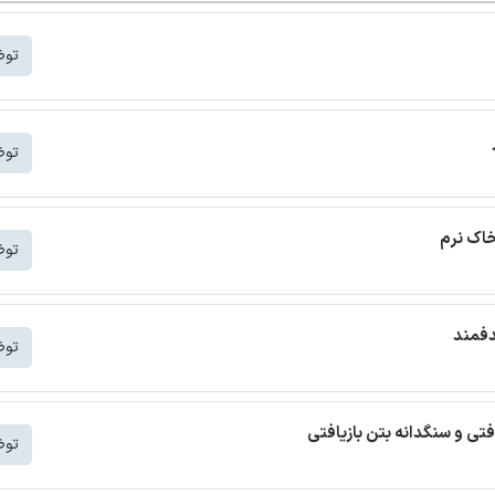
توض
توض
خاک نرم
توض
دفمند
توض
افتی و سنگدانه بتن بازیافتی
توض