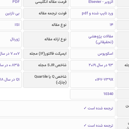
الزویر - Elsevier
فرمت مقاله انگلیسی
PDF
ورد تایپ شده و pdf
فونت ترجمه مقاله
بی نازنین
14
نوع مقاله
ISI
مقالات پژوهشی
نوع ارائه مقاله
ژورنال
(تحقیقاتی)
اسکوپوس
ایمپکت فاکتور(IF) مجله
7.007 در سال 2018
93 در سال 2019
شاخص SJR مجله
0.835 در سال 2018
شاخص Q یا Quartile
0167-739X
Q1 در سال 2018
(چارک)
10340
ن
ترجمه شده است ✓
ترجمه شده است ✓
ل