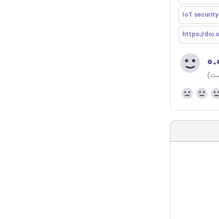
IoT security
https://doi.o
۰.
ست)