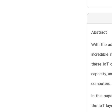
Abstract
With the ad
incredible 
these IoT d
capacity, a
computers.
In this pap
the IoT lay