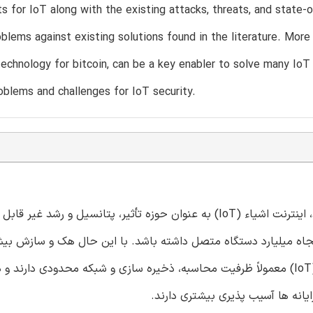
s for IoT along with the existing attacks, threats, and state-
oblems against existing solutions found in the literature. More
technology for bitcoin, can be a key enabler to solve many IoT
oblems and challenges for IoT security.
با پیدایش منازل هوشمند، شهرهای هوشمند و همه چیز هوشمند، اینترنت اشیاء (IoT) به عنوان حوزه تأثیر، پتانسیل 
است و پیش بینی می شود که شرکت Cisco در سال 2020 پنجاه میلیارد دستگاه متصل داشته باشد. با این حال هک و س
های اینترنت اشیاء (IoT) آسان است. این وسایل اینترنت اشیاء (IoT) معمولاً ظرفیت محاسبه، ذخیره سازی و شبکه محدودی
یانه ها آسیب پذیری بیشتری دارند.