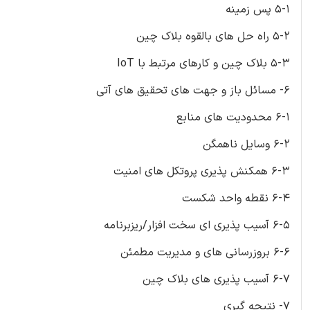
5-1 پس زمینه
5-2 راه حل های بالقوه بلاک چین
5-3 بلاک چین و کارهای مرتبط با IoT
6- مسائل باز و جهت های تحقیق های آتی
6-1 محدودیت های منابع
6-2 وسایل ناهمگن
6-3 همکنش پذیری پروتکل های امنیت
6-4 نقطه واحد شکست
6-5 آسیب پذیری ای سخت افزار/ریزبرنامه
6-6 بروزرسانی های و مدیریت مطمئن
6-7 آسیب پذیری های بلاک چین
7- نتیجه گیری