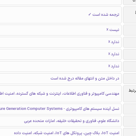
ترجمه شده است ✓
نیست ☓
ندارد ☓
ندارد ☓
ندارد ☓
در داخل متن و انتهای مقاله درج شده است
رتبط
مهندسی کامپیوتر و فناوری اطلاعات، اینترنت و شبکه های گسترده، امنیت اط
نسل آینده سیستم های کامپیوتری - Future Generation Computer Systems
دانشگاه علوم، فناوری و تحقیقات خلیفه، امارات متحده عربی
امنیت IoT، بلاک چین، پروتکل های IoT، امنیت شبکه، امنیت داده