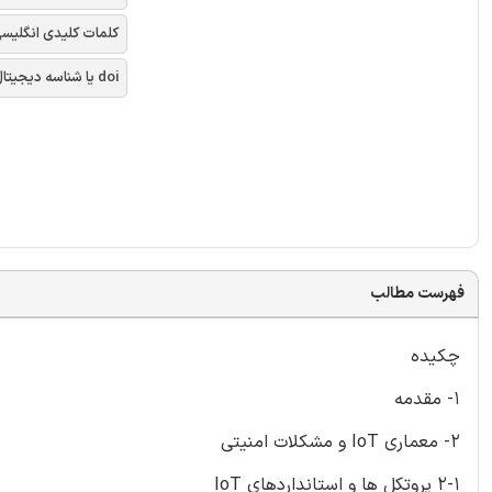
کلمات کلیدی انگلیس
doi یا شناسه دیجیتال
فهرست مطالب
چکیده
1- مقدمه
2- معماری IoT و مشکلات امنیتی
2-1 پروتکل ها و استانداردهای IoT