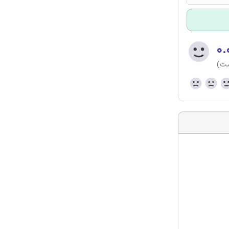
۰.
ست)