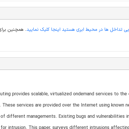
ایی تداخل ها در محیط ابری هستید اینجا کلیک نمایید
. همچنین برای
ting provides scalable, virtualized ondemand services to the en
 These services are provided over the Internet using known n
 of different managements. Existing bugs and vulnerabilities i
or intrusion. This paper, surveys different intrusions affecting 