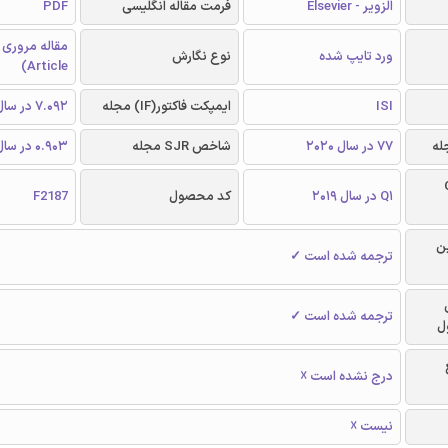
الزویر - Elsevier
فرمت مقاله انگلیسی
PDF
ورد تایپ شده
نوع نگارش
Article)
ISI
ایمپکت فاکتور(IF) مجله
7.092 در سال 2019
77 در سال 2020
شاخص SJR مجله
0.903 در سال 2019
Q
Q1 در سال 2019
کد محصول
F2187
ن
ترجمه شده است ✓
ترجمه شده است ✓
ل
درج نشده است ☓
نیست ☓