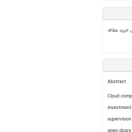
 خرید مقاله
Abstract
Cloud compu
investment.
supervision
open doors f