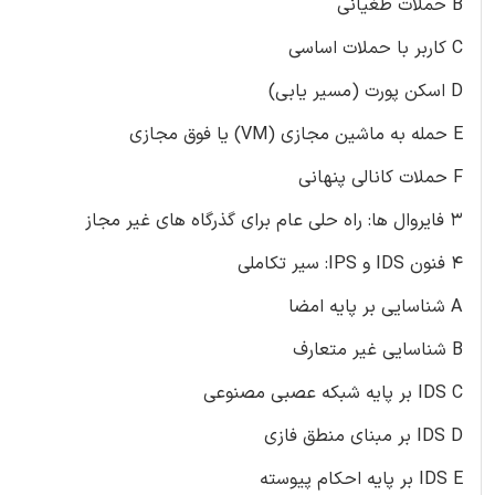
B حملات طغیانی
C کاربر با حملات اساسی
D اسکن پورت (مسیر یابی)
E حمله به ماشین مجازی (VM) یا فوق مجازی
F حملات کانالی پنهانی
۳ فایروال ها: راه حلی عام برای گذرگاه های غیر مجاز
۴ فنون IDS و IPS: سیر تکاملی
A شناسایی بر پایه امضا
B شناسایی غیر متعارف
IDS C بر پایه شبکه عصبی مصنوعی
IDS D بر مبنای منطق فازی
IDS E بر پایه احکام پیوسته