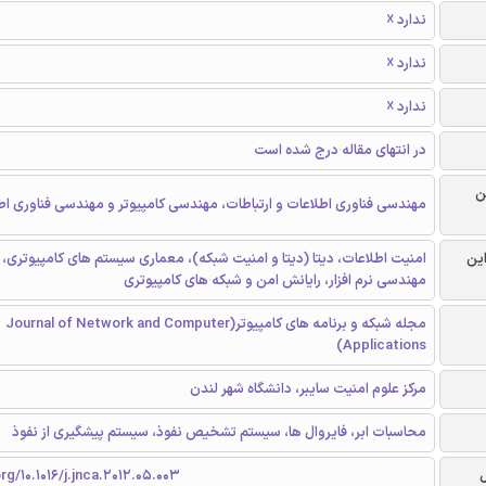
ندارد ☓
ندارد ☓
ندارد ☓
در انتهای مقاله درج شده است
ن
مهندسی فناوری اطلاعات و ارتباطات، مهندسی کامپیوتر و مهندسی فناوری اط
این
امنیت اطلاعات، دیتا (دیتا و امنیت شبکه)، معماری سیستم های کامپیوتری، ر
مهندسی نرم افزار، رایانش امن و شبکه های کامپیوتری
مجله شبکه و برنامه های کامپیوتر(Journal of Network and Computer
Applications)
مرکز علوم امنیت سایبر، دانشگاه شهر لندن
محاسبات ابر، فایروال ها، سیستم تشخیص نفوذ، سیستم پیشگیری از نفوذ
rg/10.1016/j.jnca.2012.05.003