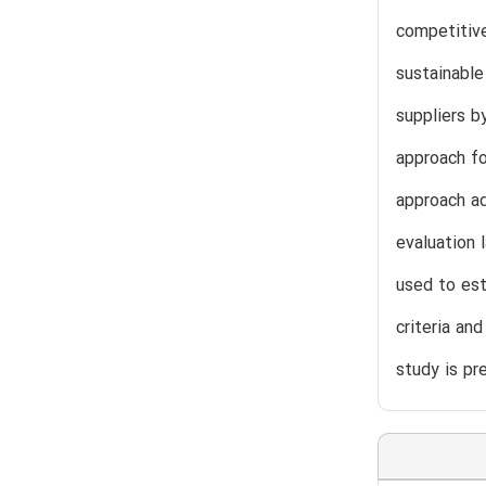
competitive
sustainable
suppliers b
approach fo
approach ad
evaluation 
used to est
criteria an
study is pr