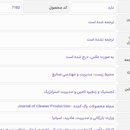
دارد
کد محصول
7182
ن
ترجمه شده است
ترجمه نشده است
ل
به صورت عکس، درج شده است
جمه
ن
محیط زیست، مدیریت و مهندسی صنایع
این
لجستیک و زنجیره تامین و مدیریت استراتژیک
مجله محصولات پاک کننده - Journal of Cleaner Production
وزارت بازرگانی و مدیریت، مادرید، اسپانیا
انتخاب تأمین کننده سبز، سیستم پشتیبانی تصمیم، ارزیابی متناسب پیچیده،