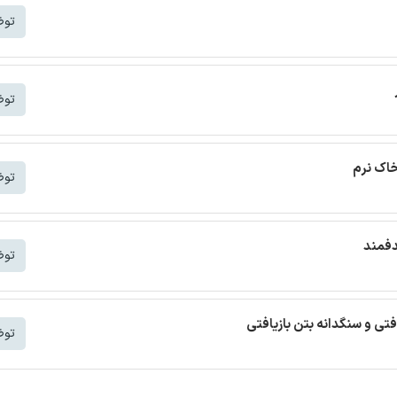
توض
توض
خاک نرم
توض
دفمند
توض
افتی و سنگدانه بتن بازیافتی
توض