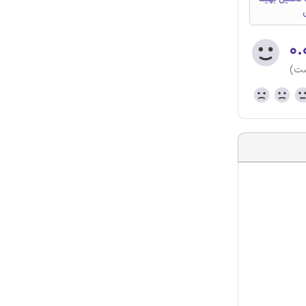
۰.
ست)