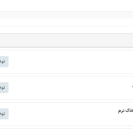
توض
توض
خاک نرم
توض