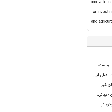
innovate in
for investi
and agricult
 برجسته
 اصلی این
ی غیر
 جهانی،
دن در