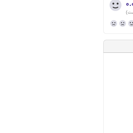
۰.
ست)