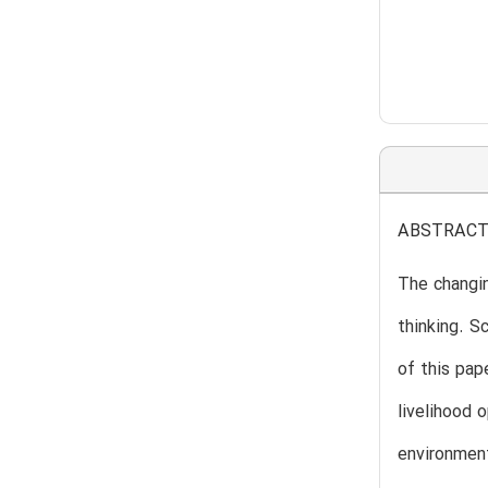
ABSTRAC
The changin
thinking. S
of this pap
livelihood 
environment