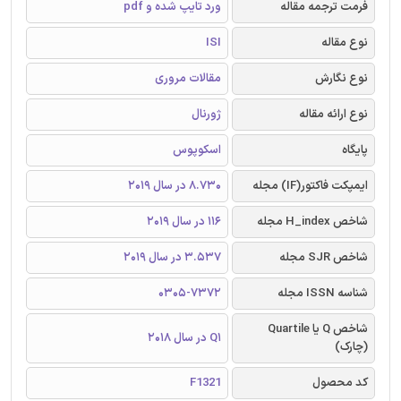
فرمت ترجمه مقاله
ورد تایپ شده و pdf
نوع مقاله
ISI
نوع نگارش
مقالات مروری
نوع ارائه مقاله
ژورنال
پایگاه
اسکوپوس
ایمپکت فاکتور(IF) مجله
8.730 در سال 2019
شاخص H_index مجله
116 در سال 2019
شاخص SJR مجله
3.537 در سال 2019
شناسه ISSN مجله
0305-7372
شاخص Q یا Quartile
Q1 در سال 2018
(چارک)
کد محصول
F1321