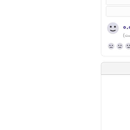
۰.
ست)