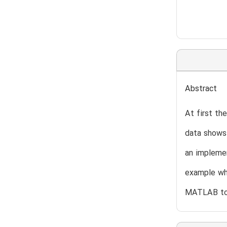
Abstract
At first th
data shows 
an implemen
example whi
MATLAB to 