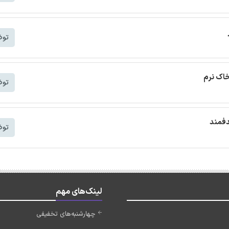
توض
خاک نرم
توض
دفمند
توض
لینک‌های مهم
چهارشنبه‌های تخفیفی