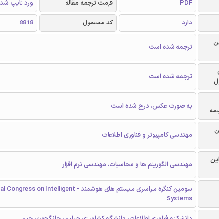
PDF
فرمت ترجمه مقاله
ورد تایپ شد
دارد
کد محصول
8818
ن
ترجمه شده است
ترجمه شده است
ل
به صورت عکس، درج شده است
جمه
ن
مهندسی کامپیوتر و فناوری اطلاعات
این
مهندسی الگوریتم ها و محاسبات، مهندسی نرم افزار
سومین کنگره سراسری سیستم های هوشمند -  on Intelligent
Systems
دانشکده فناوری اطلاعات، دانشگاه کشاورزی جیلین، چانگچون، چین