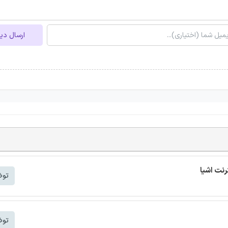
ارسال دی
توض
توض