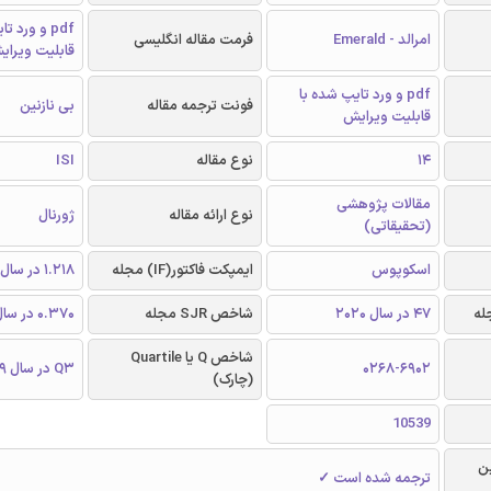
pdf و ورد 
امرالد - Emerald
فرمت مقاله انگلیسی
قابلیت ویرای
pdf و ورد تایپ شده با
فونت ترجمه مقاله
بی نازنین
قابلیت ویرایش
14
نوع مقاله
ISI
مقالات پژوهشی
نوع ارائه مقاله
ژورنال
(تحقیقاتی)
اسکوپوس
ایمپکت فاکتور(IF) مجله
1.218 در سال 2019
47 در سال 2020
شاخص SJR مجله
0.370 در سال 2019
شاخص Q یا Quartile
0268-6902
Q3 در سال 2019
(چارک)
10539
ن
ترجمه شده است ✓