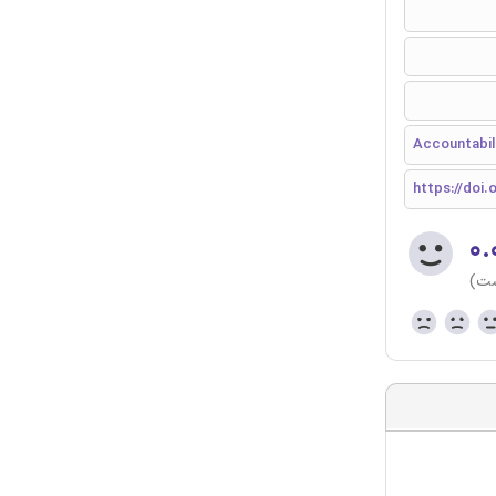
Accountabili
https://doi.
۰.
ست)