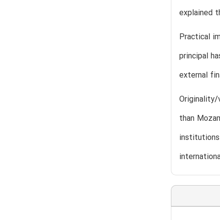
explained t
Practical i
principal h
external fi
Originality
than Mozamb
institution
internation