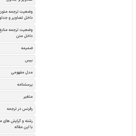
وضعیت ترجمه متون
داخل تصاویر و جداو
وضعیت ترجمه منابع
داخل متن
ضمیمه
بیس
مدل مفهومی
پرسشنامه
متغیر
رفرنس در ترجمه
رشته و گرایش های م
با این مقاله