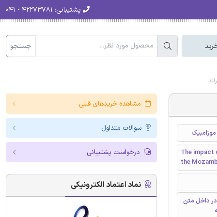
پشتیبانی:
۴۲۲۷۳۷۸۱ - ۰۴۱
جستجو
رید
لد
مشاهده خریدهای قبلی
سوالات متداول
موزامبیک
درخواست پشتیبانی
The impact o
the Mozambi
نماد اعتماد الکترونیکی
در داخل متن
ه