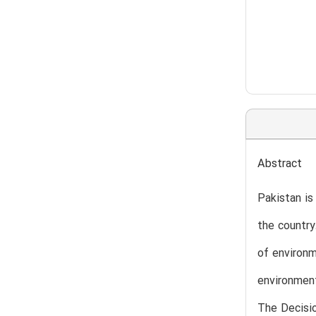
Abstract
Pakistan is
the country
of environm
environment
The Decisio