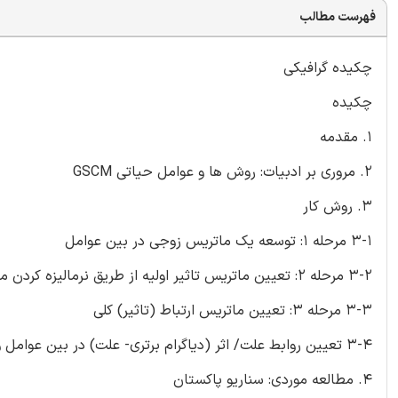
فهرست مطالب
چکیده گرافیکی
چکیده
1. مقدمه
2. مروری بر ادبیات: روش ها و عوامل حیاتی GSCM
3. روش کار
3-1 مرحله 1: توسعه یک ماتریس زوجی در بین عوامل
3-2 مرحله 2: تعیین ماتریس تاثیر اولیه از طریق نرمالیزه کردن ماتریس ارتباط مستقیم
3-3 مرحله 3: تعیین ماتریس ارتباط (تاثیر) کلی
3-4 تعیین روابط علت/ اثر (دیاگرام برتری- علت) در بین عوامل و نقاط قوت نسبی
4. مطالعه موردی: سناریو پاکستان