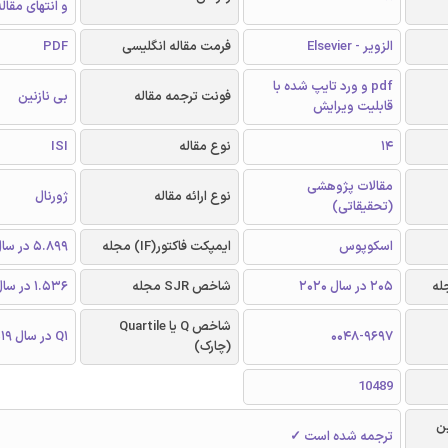
و انتهای مقال
الزویر - Elsevier
فرمت مقاله انگلیسی
PDF
pdf و ورد تایپ شده با
فونت ترجمه مقاله
بی نازنین
قابلیت ویرایش
14
نوع مقاله
ISI
مقالات پژوهشی
نوع ارائه مقاله
ژورنال
(تحقیقاتی)
اسکوپوس
ایمپکت فاکتور(IF) مجله
5.899 در سال 2019
205 در سال 2020
شاخص SJR مجله
1.536 در سال 2019
شاخص Q یا Quartile
0048-9697
Q1 در سال 2019
(چارک)
10489
ن
ترجمه شده است ✓